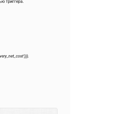
ью триггера.
ery_net_cost'))).