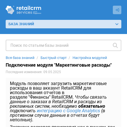
БАЗА ЗНАНИЙ
Вся база знаний
Быстрый старт
Настройка модулей
Подключение модуля "Маркетинговые расходы"
Последние изменения: 09.05.2025
Модуль позволяет загрузить маркетинговые
расходы в ваш аккаунт RetailCRM для
использования отчетов в
разделе "Финансы" RetailCRM.
Чтобы связать
данные о заказах в RetailCRM и расходы из
рекламных систем, необходимо
обязательно
подключить
интеграцию с Google Analytics
(в
противном случае данные в отчетах будут
неполные)
.