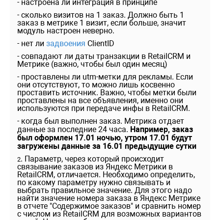
- настроена ли интеграция в принципе
- сколько визитов на 1 заказ. Должно быть 1
заказ в метрике 1 визит, если больше, значит
модуль настроен неверно.
- нет ли
задвоения
ClientID
- совпадают ли даты транзакции в RetailCRM и
Метрике (важно, чтобы был один месяц)
- проставлены ли utm-метки для рекламы. Если
они отсутствуют, то можно лишь косвенно
проставить источник. Важно, чтобы метки были
проставлены на все объявления, именно они
используются при передаче инфы в RetailCRM.
- когда был выполнен заказ. Метрика отдает
данные за последние 24 часа.
Например, заказ
был оформлен 17.01 ночью, утром 17.01 будут
загружены данные за 16.01 предыдущие сутки
. Параметр, через который происходит
2
связывание заказов из Яндекс Метрики в
RetailCRM, отличается. Необходимо определить,
по какому параметру нужно связывать и
выбрать правильное значение. Для этого надо
найти значение номера заказа в Яндекс Метрике
в отчете "Содержимое заказов" и сравнить номер
с числом из RetailCRM для возможных вариантов