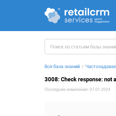
Вся база знаний
Частозадава
3008: Check response: not 
Последние изменения: 07.01.2024