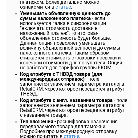
платежом. Более детально можно
ознакомится в
статье
.
Уменьшать объявленную ценность до
суммы наложенного платежа
- если
используется галка в синхронизации
"включать стоимость доставки в
наложенный платеж", то итоговая
объявленная стоимость будет больше.
Данная опция позволяет уменьшать
величину объявленной ценности до суммы
наложенного платежа. Таким образом
снижается стоимость страховки посылки и
конечной стоимости для покупателя. Опция
не работает для тарифов группы ЕКОМ.
Код атрибута с ТНВЭД товара (для
международных отправок)
- поле
заполняется значением параметра каталога
RetailCRM, через которое передается атрибут
ТНВЭД.
Код атрибута с англ. названием товара
- поле
заполняется значением параметра каталога
RetailCRM, через которое передается атрибут
с названием товара.
Тип вложения
- расшифровка назначения
передаваемого товара для таможни.
Подробнее про международную отправку
можно почитать в
статье
.